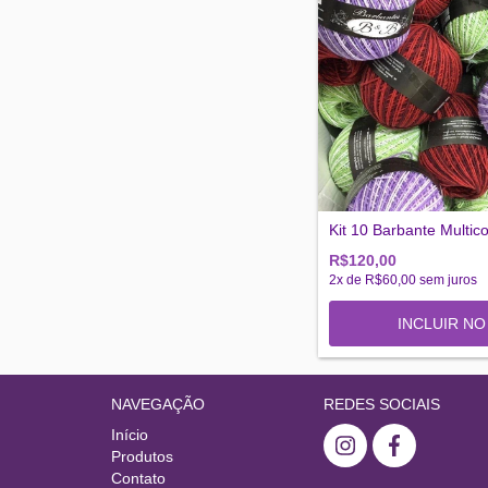
Kit 10 Barbante Multic
R$120,00
2
x de
R$60,00
sem juros
NAVEGAÇÃO
REDES SOCIAIS
Início
Produtos
Contato