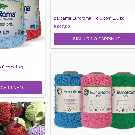
Barbante Euroroma Fio 6 com 1.8 kg
R$47,00
INCLUIR NO CARRINHO
o 6 com 1 kg
O CARRINHO