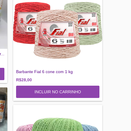
...
Barbante Fial 6 cone com 1 kg
R$28,00
INCLUIR NO CARRINHO