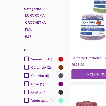
Categorias
EUROROMA
CROCHÉTKA
FIAL
B&B
Cor
Barbante Crochétka Fi
Vermelho (11)
R$28,00
Caramelo (2)
INCLUIR N
Chumbo (5)
Roxo (5)
Grafite (4)
Verde água (4)