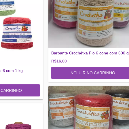
Barbante Crochétka Fio 6 cone com 600 gr
R$16,00
o 6 com 1 kg
INCLUIR NO CARRINHO
O CARRINHO