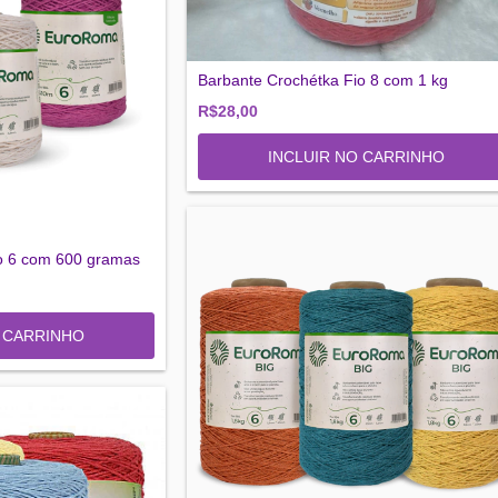
Barbante Crochétka Fio 8 com 1 kg
R$28,00
INCLUIR NO CARRINHO
o 6 com 600 gramas
O CARRINHO