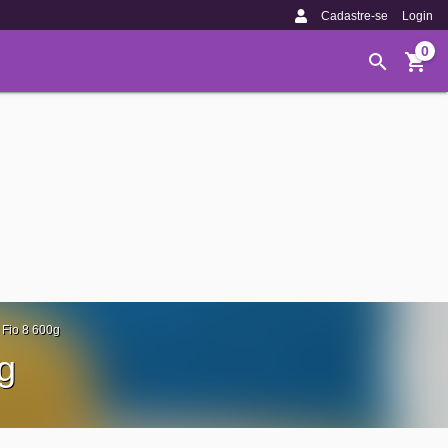
Cadastre-se
Login
0
Fio 8 600g
g