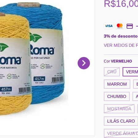
R$16,0
3% de desconto
VER MEIOS DE
Cor
VERMELHO
CRÚ
VERM
MARROM
CHUMBO
MOSTARDA
LILÁS CLARO
VERDE ÁGUA 