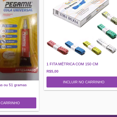
1 FITA MÉTRICA COM 150 CM
R$5,00
as ou 51 gramas
O CARRINHO