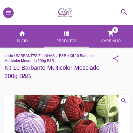
0
INÍCIO
PRODUTOS
CARRINHO
Início
/
BARBANTES E LINHAS
/
B&B
/
Kit 10 Barbante
Multicolor Mesclado 200g B&B
Kit 10 Barbante Multicolor Mesclado
200g B&B