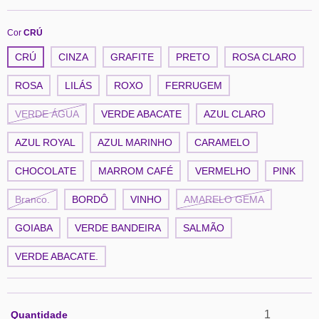
Cor
CRÚ
CRÚ
CINZA
GRAFITE
PRETO
ROSA CLARO
ROSA
LILÁS
ROXO
FERRUGEM
VERDE ÁGUA
VERDE ABACATE
AZUL CLARO
AZUL ROYAL
AZUL MARINHO
CARAMELO
CHOCOLATE
MARROM CAFÉ
VERMELHO
PINK
Branco.
BORDÔ
VINHO
AMARELO GEMA
GOIABA
VERDE BANDEIRA
SALMÃO
VERDE ABACATE.
Quantidade