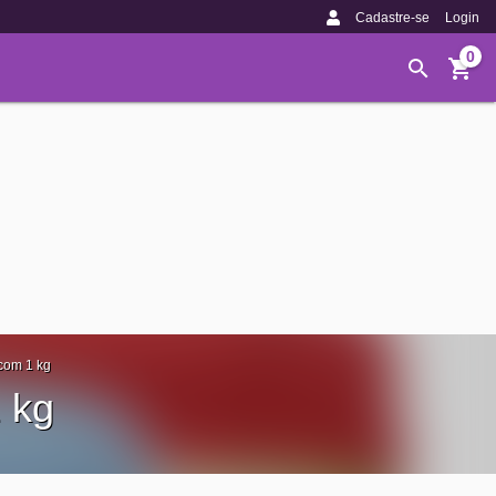
Cadastre-se
Login
0
com 1 kg
 kg