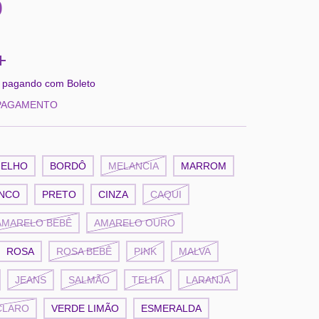
0
pagando com Boleto
 PAGAMENTO
ELHO
BORDÔ
MELANCIA
MARROM
NCO
PRETO
CINZA
CAQUI
AMARELO BEBÊ
AMARELO OURO
ROSA
ROSA BEBÊ
PINK
MALVA
JEANS
SALMÃO
TELHA
LARANJA
CLARO
VERDE LIMÃO
ESMERALDA