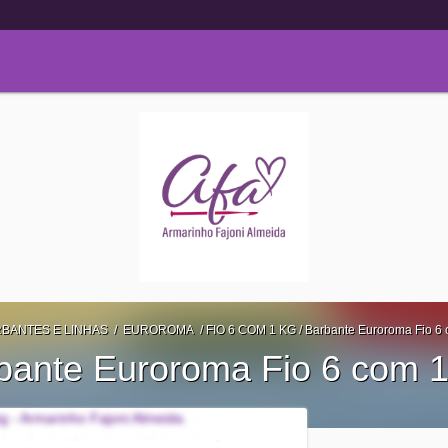
BANTES E LINHAS
/
EUROROMA
/
FIO 6 COM 1 KG
/
Barbante Euroroma Fio 6 
bante Euroroma Fio 6 com 1